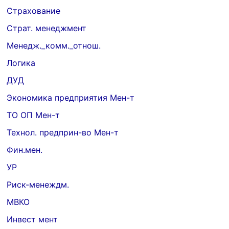
Страхование
Cтрат. менеджмент
Менедж._комм._отнош.
Логика
ДУД
Экономика предприятия Мен-т
ТО ОП Мен-т
Технол. предприн-во Мен-т
Фин.мен.
УР
Риск-менеждм.
МВКО
Инвест мент